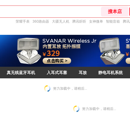
荣耀手表
360路由器
大疆无人机
腾讯听听
女神微单
智能音箱
腾讯
真无线蓝牙耳机
入耳式耳塞
耳放
静电耳机系统
努力加载中，请稍后...
努力加载中，请稍后...