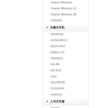
Svanar Wireless
Svanar Wireless LE
Svanar Wireless JR
TWS450
头戴式耳机
HE400SE
SUNDARA-C
DEVA PRO
Edition XS
ANANDA
HE-R9
HE-R10
Arya
HE1000SE
SUSVARA
Audivina
入耳式耳塞