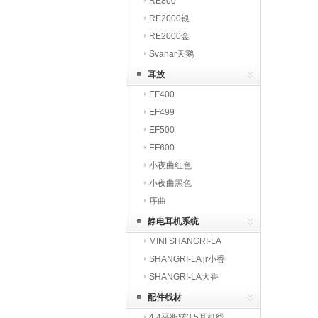
RE800
RE2000银
RE2000金
Svanar天鹅
耳放
EF400
EF499
EF500
EF600
小夜曲红色
小夜曲黑色
序曲
静电耳机系统
MINI SHANGRI-LA
SHANGRI-LA jr小香
SHANGRI-LA大香
配件线材
4.4平衡转3.5耳机线