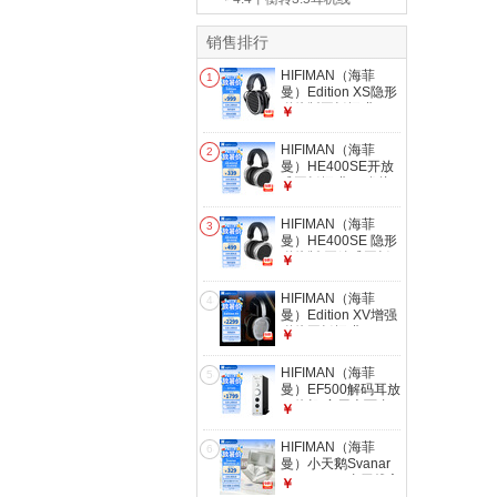
销售排行
HIFIMAN（海菲
1
曼）Edition XS隐形
磁体版平板振膜
￥
edxs头戴式HIFI发烧
耳机
HIFIMAN（海菲
2
曼）HE400SE开放
式平板振膜hifi发烧
￥
耳机头戴式有线音乐
耳机
HIFIMAN（海菲
3
曼）HE400SE 隐形
磁体版 开放式平板
￥
振膜hifi发烧耳机头
戴式有线音乐耳机
HIFIMAN（海菲
4
曼）Edition XV增强
磁体平板振膜edxv
￥
头戴式HIFI发烧耳机
次世代超纳米振膜
HIFIMAN（海菲
5
曼）EF500解码耳放
一体机 家用桌面台
￥
式R2R DAC 数字流
媒体网播解码器
HIFIMAN（海菲
6
曼）小天鹅Svanar
Wireless Jr真无线主
￥